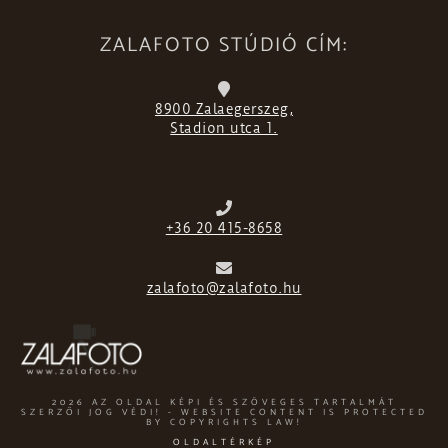
ZALAFOTO STÚDIÓ CÍM:
8900 Zalaegerszeg,
Stadion utca 1.
+36 20 415-8658
zalafoto@zalafoto.hu
2026 AZ OLDAL KÉPI ÉS SZÖVEGES TARTALMÁT
SZERZŐI JOG VÉDI! - WEBSITE CONTENT IS PROTECTED
BY COPYRIGHTS LAW!
OLDALTÉRKÉP